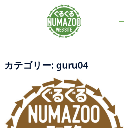
コ
ン
テ
ン
ト
ツ
グ
へ
ル
ス
メ
キ
ニ
ッ
ュ
プ
ー
カテゴリー:
guru04